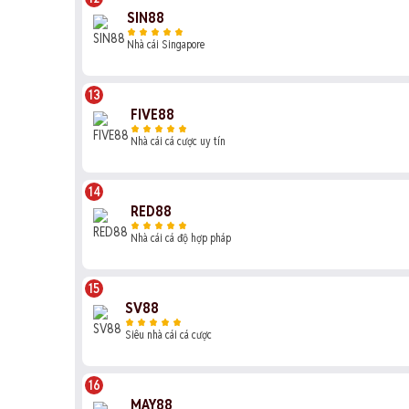
SIN88
Nhà cái Singapore
FIVE88
Nhà cái cá cược uy tín
RED88
Nhà cái cá độ hợp pháp
SV88
Siêu nhà cái cá cược
MAY88