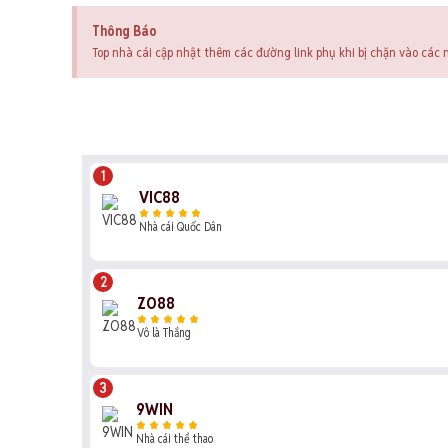
Thông Báo
Top nhà cái cập nhật thêm các đường link phụ khi bị chặn vào các 
VIC88
Nhà cái Quốc Dân
ZO88
Vô là Thắng
9WIN
Nhà cái thể thao