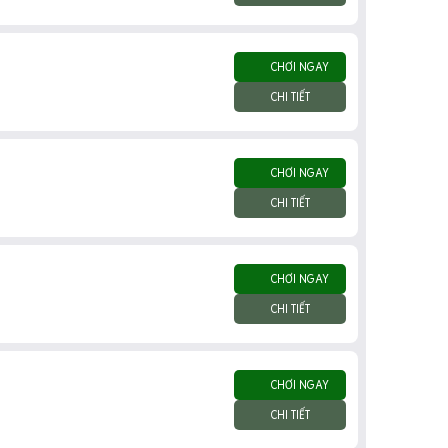
CHƠI NGAY
CHI TIẾT
CHƠI NGAY
CHI TIẾT
CHƠI NGAY
CHI TIẾT
CHƠI NGAY
CHI TIẾT