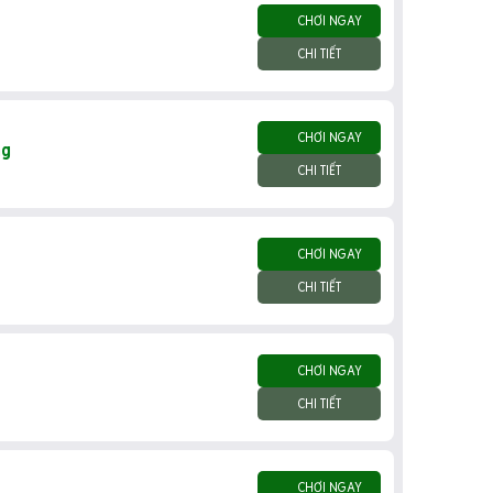
CHƠI NGAY
CHI TIẾT
CHƠI NGAY
ng
CHI TIẾT
CHƠI NGAY
CHI TIẾT
CHƠI NGAY
CHI TIẾT
CHƠI NGAY