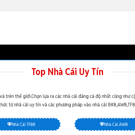
Top Nhà Cái Uy Tín
 và trên thế giới.Chọn lựa ra các nhà cái đáng cá độ nhất cũng như 
nh thức từ nhà cái uy tín và các phương pháp vào nhà cái BK8,AW8
Nhà Cái TF88
Nhà Cái AW8