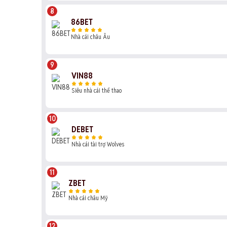
86BET
Nhà cái châu Âu
VIN88
Siêu nhà cái thể thao
DEBET
Nhà cái tài trợ Wolves
ZBET
Nhà cái châu Mỹ